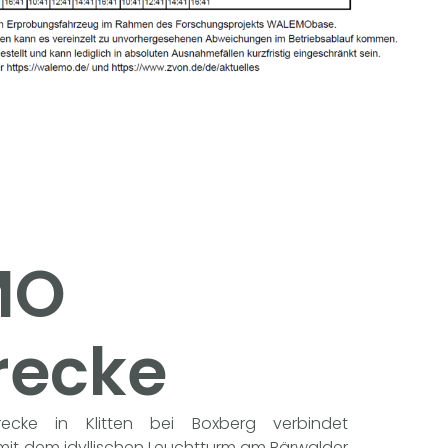
MO
trecke
ecke in Klitten bei Boxberg verbindet
t dem idyllischen Leuchtturm am Bärwalder