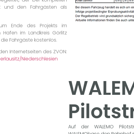
t und den Fahrgästen als
 zum Ende des Projekts im
 Hafen im Landkreis Görlitz
 die Fahrgäste kostenlos.
 den Internetseiten des ZVON:
erlausitz/Niederschlesien
WALE
Pilots
Auf der WALEMO Pilotstr
WALEMObase den Bahnhof mi