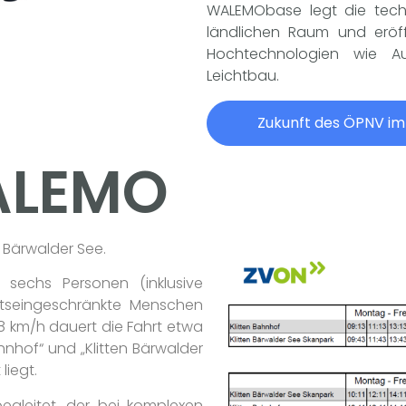
WALEMObase legt die tech
ländlichen Raum und eröf
Hochtechnologien wie Aut
Leichtbau.
Zukunft des ÖPNV im
ALEMO
 Bärwalder See.
u sechs Personen (inklusive
ätseingeschränkte Menschen
18 km/h dauert die Fahrt etwa
ahnhof“ und „Klitten Bärwalder
liegt.
gleitet, der bei komplexen