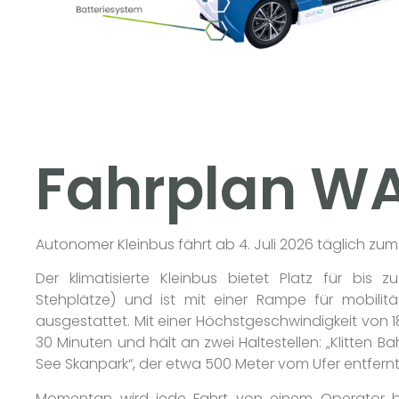
Fahrplan W
Autonomer Kleinbus fährt ab 4. Juli 2026 täglich zum
Der klimatisierte Kleinbus bietet Platz für bis z
Stehplätze) und ist mit einer Rampe für mobilit
ausgestattet. Mit einer Höchstgeschwindigkeit von 
30 Minuten und hält an zwei Haltestellen: „Klitten B
See Skanpark“, der etwa 500 Meter vom Ufer entfernt 
Momentan wird jede Fahrt von einem Operator be